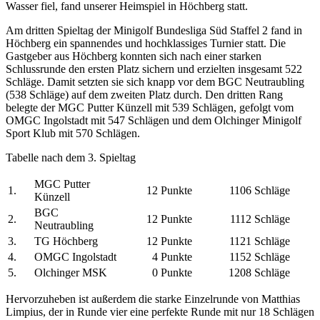
Wasser fiel, fand unserer Heimspiel in Höchberg statt.
Am dritten Spieltag der Minigolf Bundesliga Süd Staffel 2 fand in
Höchberg ein spannendes und hochklassiges Turnier statt. Die
Gastgeber aus Höchberg konnten sich nach einer starken
Schlussrunde den ersten Platz sichern und erzielten insgesamt 522
Schläge. Damit setzten sie sich knapp vor dem BGC Neutraubling
(538 Schläge) auf dem zweiten Platz durch. Den dritten Rang
belegte der MGC Putter Künzell mit 539 Schlägen, gefolgt vom
OMGC Ingolstadt mit 547 Schlägen und dem Olchinger Minigolf
Sport Klub mit 570 Schlägen.
Tabelle nach dem 3. Spieltag
MGC Putter
1.
12
Punkte
1106
Schläge
Künzell
BGC
2.
12
Punkte
1112
Schläge
Neutraubling
3.
TG Höchberg
12
Punkte
1121
Schläge
4.
OMGC Ingolstadt
4
Punkte
1152
Schläge
5.
Olchinger MSK
0
Punkte
1208
Schläge
Hervorzuheben ist außerdem die starke Einzelrunde von Matthias
Limpius, der in Runde vier eine perfekte Runde mit nur 18 Schlägen