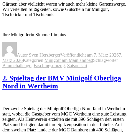
Gärtner, aber vielleicht waren wir auch mehr kleine Gartenzwerge.
Wir verteilten Süßigkeiten, sowie Gutschein für Minigolf,
Tischkicker und Tischtennis.
Ihre Minigolferin Simone Limpius
Autor
Sven Herzberger
Veröffentlicht am
7. März 2026
7.
März 2026
Kategorien
Minigolf am Mainlandbad
Schlagwörter
Baumchallenge
,
Faschingsumzug
,
Saisonstart
2. Spieltag der BMV Minigolf Oberliga
Nord in Wertheim
Der zweite Spieltag der Minigolf Oberliga Nord fand in Wertheim
statt, wobei die Gastgeber vom MGC Wertheim eine gute Leistung
zeigten. Als Heimverein erzielten sie mit 396 Schlägen den ersten
Platz und festigten damit ihre Spitzenposition in der Tabelle. Auf
dem zweiten Platz landete der MGC Bamberg mit 400 Schlägen,