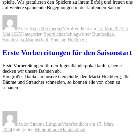
spielte. Wir gratulieren den Spielern zu ihrem Erfolg und freuen uns
auf weitere spannende Begegnungen in der laufenden Saison!
Autor
Sven Herzberger
Veröffentlicht am
25. Mai 2025
25.
Mai 2025
Kategorien
Sportliches
Schlagwörter
Bundesliga
,
Bundesliga-Mannschaft
,
Spieltag Höchberg
Erste Vorbereitungen für den Saisonstart
Erste Vorbereitungen für den Jugendländerpokal laufen, heute
decken wir unsere Bahnen ab.
Ein großes Danke an unsere Gemeinde, den Markt Höchberg, für
Bäume und Sträucher schneiden, so können alle von oben zu
schauen.
Autor
Simone Limpius
Veröffentlicht am
15. März
2024
Kategorien
Minigolf am Mainlandbad