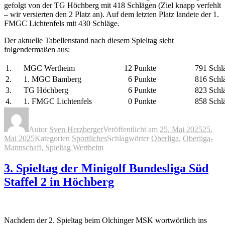
gefolgt von der TG Höchberg mit 418 Schlägen (Ziel knapp verfehlt
– wir versierten den 2 Platz an). Auf dem letzten Platz landete der 1.
FMGC Lichtenfels mit 430 Schläge.
Der aktuelle Tabellenstand nach diesem Spieltag sieht
folgendermaßen aus:
1.
MGC Wertheim
12
Punkte
791
Schl
2.
1. MGC Bamberg
6
Punkte
816
Schl
3.
TG Höchberg
6
Punkte
823
Schl
4.
1. FMGC Lichtenfels
0
Punkte
858
Schl
Autor
Sven Herzberger
Veröffentlicht am
25. Mai 2025
25.
Mai 2025
Kategorien
Sportliches
Schlagwörter
Oberliga
,
Oberliga-
Mannschaft
,
Spieltag Wertheim
3. Spieltag der Minigolf Bundesliga Süd
Staffel 2 in Höchberg
Nachdem der 2. Spieltag beim Olchinger MSK wortwörtlich ins