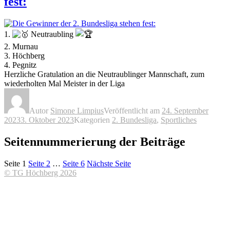
fest:
1.
Neutraubling
2. Murnau
3. Höchberg
4. Pegnitz
Herzliche Gratulation an die Neutraublinger Mannschaft, zum
wiederholten Mal Meister in der Liga
Autor
Simone Limpius
Veröffentlicht am
24. September
2023
3. Oktober 2023
Kategorien
2. Bundesliga
,
Sportliches
Seitennummerierung der Beiträge
Seite
1
Seite
2
…
Seite
6
Nächste Seite
© TG Höchberg 2026